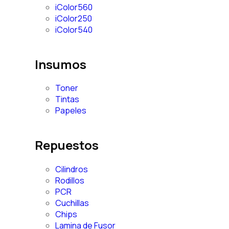
iColor560
iColor250
iColor540
Insumos
Toner
Tintas
Papeles
Repuestos
Cilindros
Rodillos
PCR
Cuchillas
Chips
Lamina de Fusor