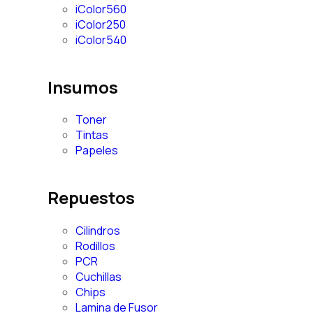
iColor560
iColor250
iColor540
Insumos
Toner
Tintas
Papeles
Repuestos
Cilindros
Rodillos
PCR
Cuchillas
Chips
Lamina de Fusor