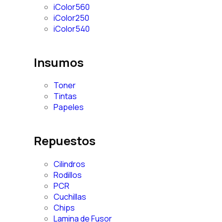
iColor560
iColor250
iColor540
Insumos
Toner
Tintas
Papeles
Repuestos
Cilindros
Rodillos
PCR
Cuchillas
Chips
Lamina de Fusor