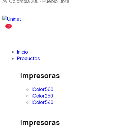
Av. Colombia 280 - Pueblo Libre.
0
Inicio
Productos
Impresoras
iColor560
iColor250
iColor540
Impresoras